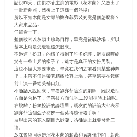
話說昨天，由劉亦菲主演的電影《花木蘭》又放出了
一批新劇照，然後上了這樣一個熱搜↓
所以不知木蘭是女郎的劉亦菲男裝究竟是個怎麼樣？
大家來品品↓
仔細看一下↓
整個妝容以灰頭土臉為目標，畢竟是征戰沙場，所以
基本上就是怎麼粗糙怎麼來。
不過這「扮丑」的樣子得到了許多好評，網友感嘆終
於有一些士兵的樣子了，這才是真正的女扮男裝。
這也不怪大眾要求低，畢竟在我們之前看到某些神劇
里，主演不僅是帶著精緻妝容上場，甚至還要在鏡頭
前上演一番絕美補口紅。
不過話又說回來，單看劉亦菲這次的劇照，雖說造型
方面是合格了，但演技方面似乎……沒能準時上線呢。
在脫離了粉絲控評的論壇里，網友們的評論大都表示
劉亦菲這個亞子彷彿一個莫得感情殺手啊！
展現出來的花木蘭目光獃滯，彷彿馬上就要發問三
連。
放在曾經同樣飾演花木蘭的趙薇和袁詠儀中間，對此