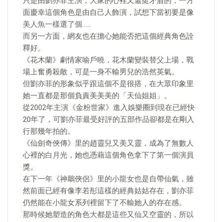
只是由劉亦菲主演，大家的心裡又還挺矛盾的，一方
面慶幸這個角色是由自己人飾演，試想下當初要是像
美人魚一樣選了個……
而另一方面，網友也在擔心她能否把這個經典角色詮
釋好。
《花木蘭》劇情家喻戶曉，花木蘭變裝替父上場，戰
場上奮勇殺敵，可是一身不輸男兒的浩然英氣。
但劉亦菲的形象似乎跟這個不是很搭，在大眾印象里
她一直都是那個負責美美美的「天仙姐姐」。
從2002年主演《金粉世家》進入娛樂圈到現在已經快
20年了，可劉亦菲最受好評的五部作品卻都是在剛入
行那幾年拍的。
《仙劍奇俠傳》里的趙靈兒又美又靈，成為了無數人
心裡的白月光，她也憑藉這個角色拿下了第一個演員
獎。
在下一年《神鵰俠侶》里的小龍女也是自帶仙氣，雖
然前面已經有像李若彤這樣的經典姑姑存在，劉亦菲
仍然能在小龍女系列裡留下了不輸她人的存在感。
那時候她塑造的角色大都是這些又仙又空靈的，所以