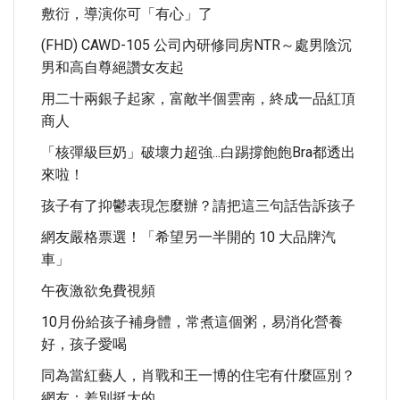
敷衍，導演你可「有心」了
(FHD) CAWD-105 公司內研修同房NTR～處男陰沉
男和高自尊絕讚女友起
用二十兩銀子起家，富敵半個雲南，終成一品紅頂
商人
「核彈級巨奶」破壞力超強...白踢撐飽飽bra都透出
來啦！
孩子有了抑鬱表現怎麼辦？請把這三句話告訴孩子
網友嚴格票選！「希望另一半開的 10 大品牌汽
車」
午夜激欲免費視頻
10月份給孩子補身體，常煮這個粥，易消化營養
好，孩子愛喝
同為當紅藝人，肖戰和王一博的住宅有什麼區別？
網友：差別挺大的