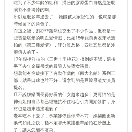
吃到了不少年齡的紅利，滿臉的膠原蛋白自然是怎麼
演都不會垮掉的啊。
所以這麼多年過去了……她能被大家記住的，也就是那
時候留下的角色了。
而這之後，劉亦菲雖然也交出了不少作品，但都是一
些質量堪憂的狗血愛情戲，比如15年跟前男友宋承憲
拍的《第三種愛情》，評分沒及格，四星五星都是沖
顏值去的了~
17年跟楊洋拍的《三世十里桃花》撲到媽不認，還接
手了去年金掃帚獎的最讓人失望女演員。
想著能有突破接下了有動作戲的《四大名鋪》系列三
部，結果口碑也並不好，還拿到的是豆瓣最渣女演員
提名。
且不說娛樂圈長得好看的仙女越來越多，更可怕的是
神仙姐姐自己都已經抵抗不住地心引力開始發胖，身
材也是越來越接地氣了……
老本吃不下去了，事業卻依舊停滯不前，娛樂圈更新
換代如此之快，指不定哪天就讓後輩給拍在沙灘上
了，讓人怎能不著急。