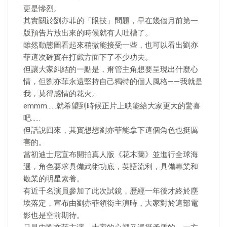
更是慘烈。
其實關於劉亦菲的「眼技」問題，早在幾個月前第一
版預告片放出來的時候就有人吐槽了。
雖然動態圖看起來稍微能接受一些，也可以看出劉亦
菲這次確實在打戲方面下了不少功夫。
但讓大家糾結的一點是，甭管主角想要呈現出什麼心
情，但劉亦菲永遠堅持自己獨特的個人風格——我就是
我，莫得感情的花火。
emmm……就希望到時候正片上映能給大家更大的驚喜
吧……
但話說回來，其實想想劉亦菲能拿下這個角色也挺厲
害的。
當初迪士尼宣布開拍真人版《花木蘭》並進行全球海
選，角色要求具備武術功底，英語流利，具備專業和
敬業的明星素養。
有近千名演員參加了此次試鏡，歷經一年後才終於塵
埃落定，宣布由劉亦菲領銜主演時，大家對於這部電
影也是空前期待。