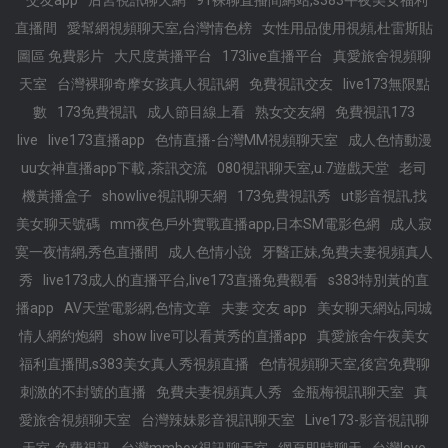
交友app
后宮視訊聊天網
91裸聊直播間網站,s383午夜美女福利
直播間
愛幫網視頻聊天室,台灣情色榜
女性用品使用視頻,杜雷斯貼
圖區 免費影片
大尺度黃播平台
173live直播平台
真愛旅舍視頻聊
天室
台灣裸聊奇摩女孩真人視訊網
免費視訊交友
live173無限點
數
173免費視訊
成人節目線上看
熟女交友網
免費視訊173
live
live173直播app
色情直播-台灣MM視頻聊天室
成人色情動漫
uu女神直播app下載 ,茶訊交流
080視訊聊天室,u.7遊戲天堂
老司
機黃播盒子
showlive視訊聊天網
173免費視訊秀
ut影音視訊,找
美女聊天號碼
mm夜色戶外實戰直播app,日本SM電影色網
成人寂
寞一夜情網,秀色直播間
成人色情小說
牙醫正妹,免費夫妻視頻真人
秀
live173成人的直播平台,live173直播免費觀看
s383特別黃的直
播app
AV天堂電影網,色情文章
夫妻 交友 app
美女聊天網站,同城
情人網約炮網
show live可以看黃秀的直播app
真愛旅舍午夜美女
福利直播間,s383美女真人秀視頻直播
色情視頻聊天室,後宮免費聊
刺激的不封號的直播
免費夫妻視頻真人秀
金瓶梅視訊聊天室
真
愛旅舍視頻聊天室
台灣辣妹影音視訊聊天室
Live173-影音視訊聊