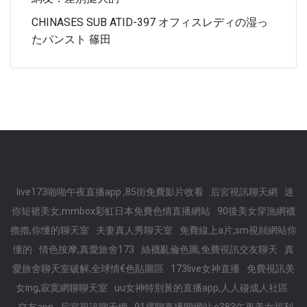
CHINASES SUB ATID-397 オフィスレディの湿っ
たパンスト 篠田
live173啪啪午夜直播app ,85街免費影片收看
后宮視訊聊天網
迷
你短裙美女,mmbox彩虹日本免費色情直播網站
90後美女穿漁網襪
擼擼,你懂的聊天室
夫妻真人秀聊天室
免費線上a片,sm視頻網站你
懂的
情色按摩,真愛旅舍173
絲襪亂倫色圖,免費視訊交友聊天
真
愛旅舍聊天室破解,全球情€色貼圖區
173live女神直播
免費視訊美
女ing,寂寞網聊聊天室
uu女神特別黃的直播app,人人碰成人社區