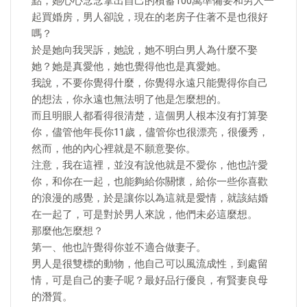
點，她心心念念拿出自己的積蓄100萬準備要和男人一
起買婚房，男人卻說，現在的老房子住著不是也很好
嗎？
於是她向我哭訴，她說，她不明白男人為什麼不娶
她？她是真愛他，她也覺得他也是真愛她。
我說，不要你覺得什麼，你覺得永遠只能覺得你自己
的想法，你永遠也無法明了他是怎麼想的。
而且明眼人都看得很清楚，這個男人根本沒有打算娶
你，儘管他年長你11歲，儘管你也很漂亮，很優秀，
然而，他的內心裡就是不願意娶你。
注意，我在這裡，並沒有說他就是不愛你，他也許愛
你，和你在一起，也能夠給你關懷，給你一些你喜歡
的浪漫的感覺，於是讓你以為這就是愛情，就該結婚
在一起了，可是對於男人來說，他們未必這麼想。
那麼他怎麼想？
第一、他也許覺得你並不適合做妻子。
男人是很雙標的動物，他自己可以風流成性，到處留
情，可是自己的妻子呢？最好品行優良，有賢妻良母
的潛質。