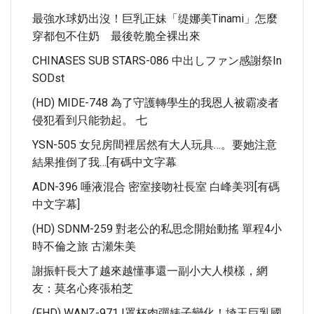
最強水球奶出沒！巨乳正妹「缇娜美Tinami」怎麼
穿都包不住奶 最後乾脆全裸出來
CHINASES SUB STARS-086 中出しファン感謝祭in
SODst
(HD) MIDE-748 為了守護轉學生的我恩人被霸凌者
侵犯看到只能勃起。 七
YSN-505 女兒房間裡居然有大人玩具…。要她注意
結果推倒了我…[有碼中文字幕
ADN-396 唾液混合 密室接吻社長室 白峰美羽[有碼
中文字幕]
(HD) SDNM-259 對老公的私思念開始動搖 單程4小
時不倫之旅 古瀬朱美
謝振軒長大了越來越懂事還一副小大人模樣，網
友：莫名心疼張柏芝
(FHD) WANZ-971 I罩杯肉彈婊子變化！埼玉巨乳國