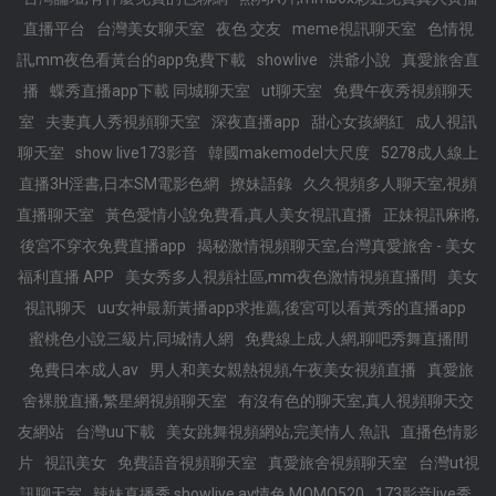
直播平台
台灣美女聊天室
夜色 交友
meme視訊聊天室
色情視
訊,mm夜色看黃台的app免費下載
showlive
洪爺小說
真愛旅舍直
播
蝶秀直播app下載 同城聊天室
ut聊天室
免費午夜秀視頻聊天
室
夫妻真人秀視頻聊天室
深夜直播app
甜心女孩網紅
成人視訊
聊天室
show live173影音
韓國makemodel大尺度
5278成人線上
直播3H淫書,日本SM電影色網
撩妹語錄
久久視頻多人聊天室,視頻
直播聊天室
黃色愛情小說免費看,真人美女視訊直播
正妹視訊麻將,
後宮不穿衣免費直播app
揭秘激情視頻聊天室,台灣真愛旅舍 - 美女
福利直播 APP
美女秀多人視頻社區,mm夜色激情視頻直播間
美女
視訊聊天
uu女神最新黃播app求推薦,後宮可以看黃秀的直播app
蜜桃色小說三級片,同城情人網
免費線上成.人網,聊吧秀舞直播間
免費日本成人av
男人和美女親熱視頻,午夜美女視頻直播
真愛旅
舍裸脫直播,繁星網視頻聊天室
有沒有色的聊天室,真人視頻聊天交
友網站
台灣uu下載
美女跳舞視頻網站,完美情人 魚訊
直播色情影
片
視訊美女
免費語音視頻聊天室
真愛旅舍視頻聊天室
台灣ut視
訊聊天室
辣妹直播秀,showlive,av情色,MOMO520
173影音live秀