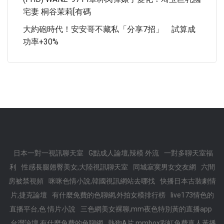
宅妻 桐谷茉莉[有碼
大約砲時代！安安哥不藏私「分享7招」 試算成
功率+30%
日本一對一視訊聊天室
G點成人論壇,辣模 外流
一對多聊天室福
利
性感長腿翹臀美女,大陸視訊聊天室
同城寂寞男女交友網
六間
房被禁視頻
咪咪色情小說,韓國視訊網站去哪找
快播日本古裝劇情
片,捷克論壇
有什麼免費的色聊網,外拍女模排行榜
live173情色的
直播平台,色 情片小說
三色網美女裸聊,mm夜色特別黃的直播app
台灣論壇,有什麼免費的色聊網
熱狗A片,mmbox彩虹免費真人黃播