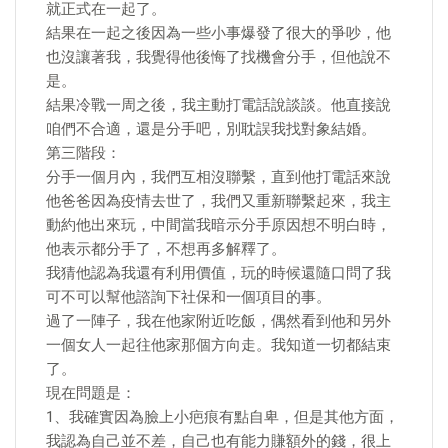
就正式在一起了。
結果在一起之後因為一些小事爆發了很大的爭吵，他
也沒讓著我，我覺得他後悔了找機會分手，但他說不
是。
結果冷戰一周之後，我主動打電話說談談。他直接說
咱們不合適，還是分手吧，別耽誤我找對象結婚。
第三階段：
分手一個月內，我們互相沒聯繫，直到他打電話來說
他爸爸因為疫情去世了，我們又重新聯繫起來，我主
動約他出來玩，中間當我暗示分手原因想不明白時，
他表示都分手了，不想再多解釋了。
我猜他認為我還有利用價值，玩的時候還隨口問了我
可不可以幫他諮詢下社保和一個項目的事。
過了一陣子，我在他家附近吃飯，偶然看到他和另外
一個女人一起往他家那個方向走。我知道一切都結束
了。
現在問題是：
1、我確實因為臉上小疤痕有點自卑，但是其他方面，
我認為自己並不差，自己也有能力賺額外的錢，很上