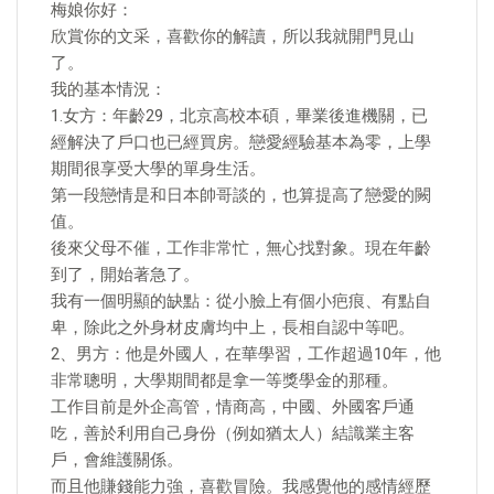
梅娘你好：
欣賞你的文采，喜歡你的解讀，所以我就開門見山
了。
我的基本情況：
1.女方：年齡29，北京高校本碩，畢業後進機關，已
經解決了戶口也已經買房。戀愛經驗基本為零，上學
期間很享受大學的單身生活。
第一段戀情是和日本帥哥談的，也算提高了戀愛的闕
值。
後來父母不催，工作非常忙，無心找對象。現在年齡
到了，開始著急了。
我有一個明顯的缺點：從小臉上有個小疤痕、有點自
卑，除此之外身材皮膚均中上，長相自認中等吧。
2、男方：他是外國人，在華學習，工作超過10年，他
非常聰明，大學期間都是拿一等獎學金的那種。
工作目前是外企高管，情商高，中國、外國客戶通
吃，善於利用自己身份（例如猶太人）結識業主客
戶，會維護關係。
而且他賺錢能力強，喜歡冒險。我感覺他的感情經歷