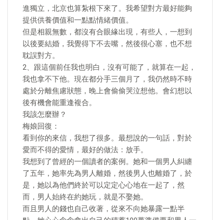
進獨立，北京也算紮根下來了。我希望對方最好能夠
提供供養價值和一點點情緒價值。
但是相親無數，都沒有合眼緣出現，有些人，一想到
以後要結婚，我覺得下不去嘴，然後很心塞，也不想
耽誤對方。
2、跟這個前任我也明白，沒有可能了，就算在一起，
我也拿不下他。現在都分手三個月了，我仍然時不時
處於分離焦慮狀態，晚上會偷偷哭泣想他。會幻想以
後有機會能重逢複合。
我該怎麼辦？
梅娘回復：
看到你的來信，我想了很多。最想說的一句話，對於
愛而不得的愛情，最好的做法：放手。
我想到了曾經的一個讀者的案例。她和一個男人糾纏
了五年，她率先為男人離婚，然後男人也離婚了，於
是，她以為他們終於可以定定心心地在一起了，然
而，男人始終在約她玩，就是不娶她。
而且男人的錢也自己收著，從來不向她暴露一點半