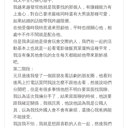
我又不甘心狠心放手。
我越來越發現他就是我要找的那個人，有賺錢能力有
上進心，對自己要求嚴格同時還有大男孩那種可愛，
如果結婚的話能帶我跨越階層。
在他受傷時我特意過來照顧他，平時也很關心他，相
處中不作不鬧就是配合他。
但是我承認他是很會玩會交際的人，我們在一起的活
動基本上也就是一起看電影做飯買菜遛狗這種平常，
我沒有像其他會玩的女生每天都能給他帶來新鮮感
吧。
第二階段：
元旦過後我發了一個跟朋友看話劇的朋友圈，他看到
後馬上打電話質問我說怎麼不跟他去看，然後說咱們
分開吧，但是有很多事情他想不明白要當面找我聊。
我以為這次我倆分手了，結果當面聊的時候，他說要
跟我確定關係，我很詫異，他說他認為我是公職人
員，以為我找外國人會不會有麻煩，還擔心我爸媽能
不能接受。
我說我不怕，我就是想跟喜歡的人在一起，然後我們