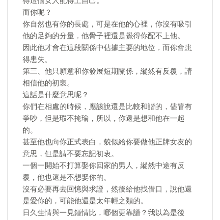
得這個女人配得上自己。
而你呢？
你自然也有你的長處，可是在他的心裡，你沒有吸引
他的足夠的分量，他骨子裡還是覺得你配不上他。
因此他才會在這段關係中佔據主要的地位，而你會患
得患失。
第三、他只願意和你發展短期關係，縱然有反覆，請
相信他的初衷。
這話是什麼意思呢？
你們在相處的時候，應該說還是比較和諧的，儘管有
爭吵，但是瑕不掩瑜，所以，你還是想和他在一起
的。
甚至他也向你正式表白，貌似給你要做他正牌女友的
意思，但是請不要忘記初衷。
一個一開始不打算娶你回家的男人，縱然中途有反
覆，他也還是不想娶你的。
沒有必要再去回憶與求證，然後給他找借口，說他還
是愛你的，可能他還是太年輕之類的。
日久生情與一見鍾情比，哪個更靠譜？我以為是後