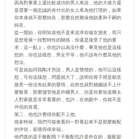
因為對事業上還比較成功的男人來說，他的大後方還
是需要一個忠誠的肯付出的女人來為他打理的，如果
你本身就不那麼純良，那麼自然難保他財產和子嗣的
純良。
從一開始，你明知道他不是來追求你做女朋友，而只
是想發展一段暫時性的關係，你還是接受了他的要
求，這一點上，你也許以為沒什麼，畢竟他也是這樣
想的，你也這樣想，男女平等，他不該有什麼其他的
想法。
可是就如同我剛才所說，男人是雙標的，他可以這樣
想，可你這樣想，問題就大了，說明你骨子裡是願意
接受一份沒有結果的愛情，自然也就對婚姻談不上什
麼敬畏，那麼儘管他是外國男人，但是你要知道猶太
人對家庭是非常看重的，也許，在他眼中，你就不是
伴侶的首選。
第二、他也許覺得你配不上他。
很多時候，我們可能會看到一對看起來不是那麼般配
的伴侶，卻過得很幸福。
他們真的是不般配嗎？不般配也許是外在的，般配卻