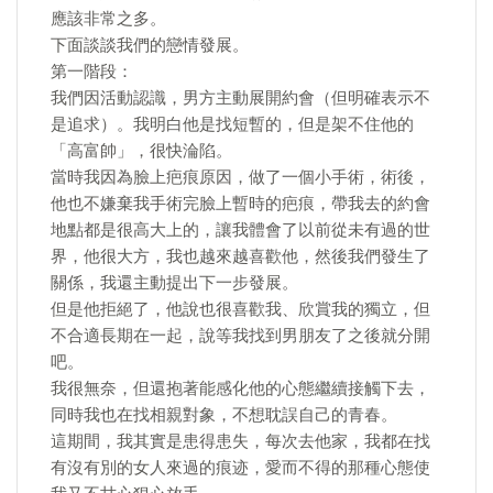
應該非常之多。
下面談談我們的戀情發展。
第一階段：
我們因活動認識，男方主動展開約會（但明確表示不
是追求）。我明白他是找短暫的，但是架不住他的
「高富帥」，很快淪陷。
當時我因為臉上疤痕原因，做了一個小手術，術後，
他也不嫌棄我手術完臉上暫時的疤痕，帶我去的約會
地點都是很高大上的，讓我體會了以前從未有過的世
界，他很大方，我也越來越喜歡他，然後我們發生了
關係，我還主動提出下一步發展。
但是他拒絕了，他說也很喜歡我、欣賞我的獨立，但
不合適長期在一起，說等我找到男朋友了之後就分開
吧。
我很無奈，但還抱著能感化他的心態繼續接觸下去，
同時我也在找相親對象，不想耽誤自己的青春。
這期間，我其實是患得患失，每次去他家，我都在找
有沒有別的女人來過的痕迹，愛而不得的那種心態使